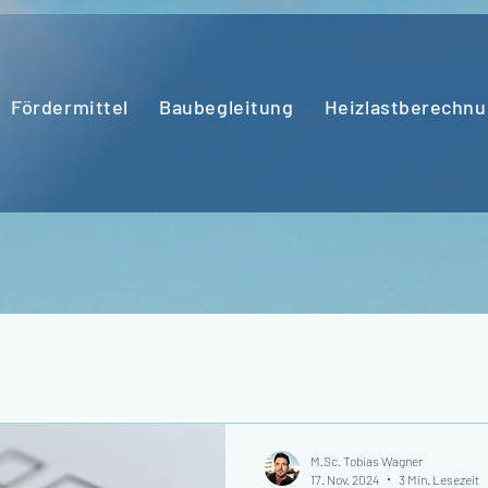
Fördermittel
Baubegleitung
Heizlastberechn
M.Sc. Tobias Wagner
17. Nov. 2024
3 Min. Lesezeit