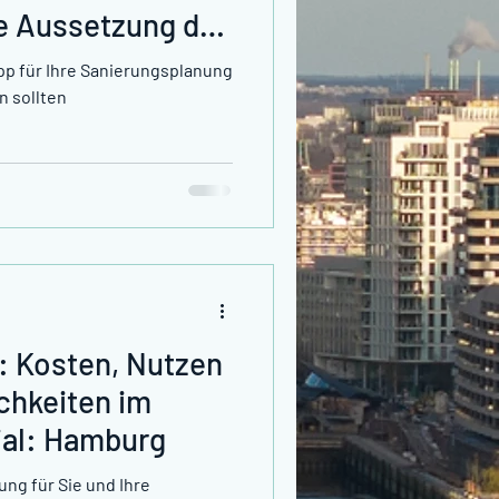
e Aussetzung der
ür Ihre
p für Ihre Sanierungsplanung
 bedeutet
n sollten
: Kosten, Nutzen
chkeiten im
ial: Hamburg
ung für Sie und Ihre