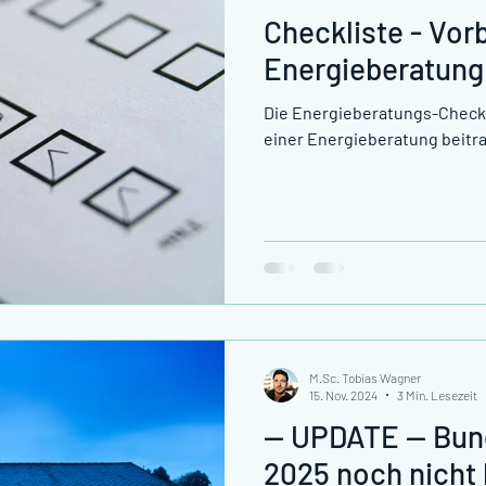
Checkliste - Vor
Energieberatung
Die Energieberatungs-Checkl
einer Energieberatung beit
M.Sc. Tobias Wagner
15. Nov. 2024
3 Min. Lesezeit
-- UPDATE -- Bu
2025 noch nicht