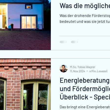
Was die möglich
BEG-Förderung f
Was der drohende Förderstop
Sanierungspläne
bedeutet und was sie jetzt tu
M.Sc. Tobias Wagner
11. Nov. 2024
4 Min. Lesezeit
Energieberatung
und Fördermögli
Überblick - Spec
Das bringt eine Energieberat